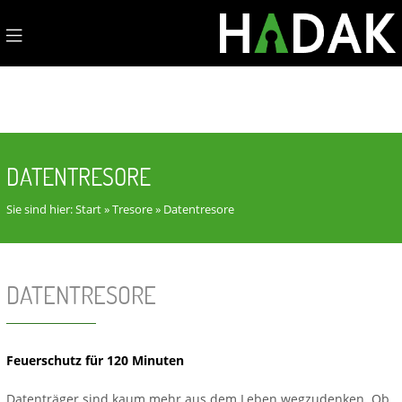
DATENTRESORE
Sie sind hier:
Start
»
Tresore
»
Datentresore
DATENTRESORE
Feuerschutz für 120 Minuten
Datenträger sind kaum mehr aus dem Leben wegzudenken. Ob