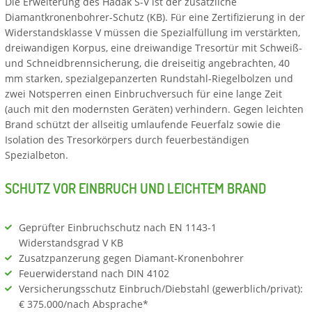
Die Erweiterung des Hadak S-V ist der zusätzliche
Diamantkronenbohrer-Schutz (KB). Für eine Zertifizierung in der
Widerstandsklasse V müssen die Spezialfüllung im verstärkten,
dreiwandigen Korpus, eine dreiwandige Tresortür mit Schweiß-
und Schneidbrennsicherung, die dreiseitig angebrachten, 40
mm starken, spezialgepanzerten Rundstahl-Riegelbolzen und
zwei Notsperren einen Einbruchversuch für eine lange Zeit
(auch mit den modernsten Geräten) verhindern. Gegen leichten
Brand schützt der allseitig umlaufende Feuerfalz sowie die
Isolation des Tresorkörpers durch feuerbeständigen
Spezialbeton.
SCHUTZ VOR EINBRUCH UND LEICHTEM BRAND
Geprüfter Einbruchschutz nach EN 1143-1
Widerstandsgrad V KB
Zusatzpanzerung gegen Diamant-Kronenbohrer
Feuerwiderstand nach DIN 4102
Versicherungsschutz Einbruch/Diebstahl (gewerblich/privat):
€ 375.000/nach Absprache*