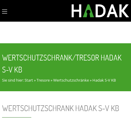
WERTSCHUTZSCHRANK/TRESOR HADAK
S-V KB
Sie sind hier:
Start
»
Tresore
»
Wertschutzschränke
»
Hadak S-V KB
WERTSCHUTZSCHRANK HADAK S-V KB