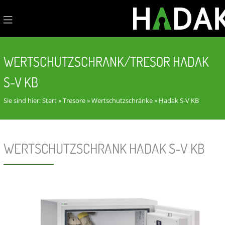
WERTSCHUTZSCHRANK/TRESOR HADAK
S-V KB
Sie sind hier:
Start
»
Tresore
»
Wertschutzschränke
»
Hadak S-V KB
WERTSCHUTZSCHRANK HADAK S-V KB