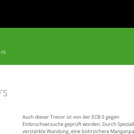
I-FS
FS
Auch dieser Tresor ist von der ECB-S gegen
Einbruchversuche geprüft worden. Durch Spezial
verstärkte Wandung, eine bohrsichere Manganp