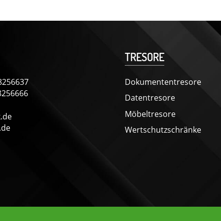
TRESORE
8256637
Dokumententresore
98256666
Datentresore
Möbeltresore
.de
.de
Wertschutzschränke