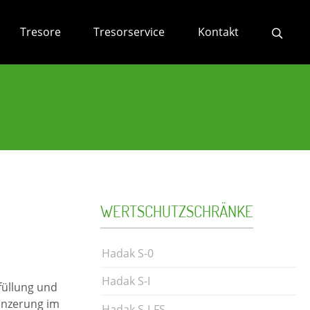
Tresore
Tresorservice
Kontakt
WERTSCHUTZSCHRÄNKE
Hadak S-0
Hadak S-I
füllung und
anzerung im
Hadak S-I-FS