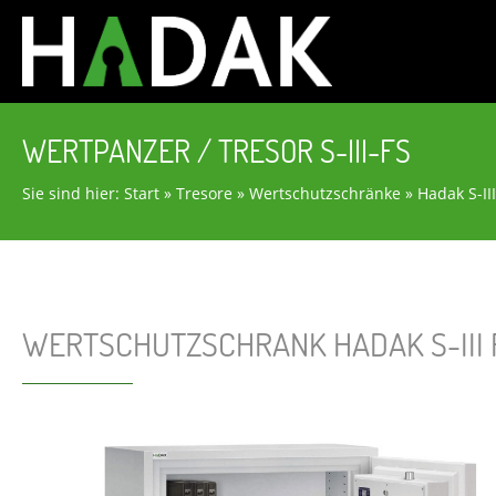
WERTPANZER / TRESOR S-III-FS
Sie sind hier:
Start
»
Tresore
»
Wertschutzschränke
»
Hadak S-II
WERTSCHUTZSCHRANK HADAK S-III 