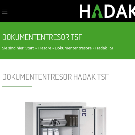
DOKUMENTENTRESOR TSF
Sie sind hier:
Start
»
Tresore
»
Dokumententresore
»
Hadak TSF
DOKUMENTENTRESOR HADAK TSF