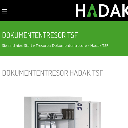
DOKUMENTENTRESOR TSF
Sie sind hier:
Start
»
Tresore
»
Dokumententresore
»
Hadak TSF
DOKUMENTENTRESOR HADAK TSF